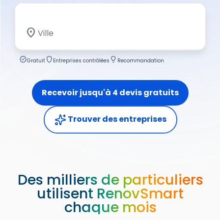
location_on
verified
shield
lightbulb_2
Gratuit
Entreprises contrôlées
Recommandation
Recevoir jusqu'à 4 devis gratuits
Trouver des entreprises
Des milliers de particuliers
utilisent RenovSmart
chaque mois