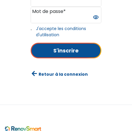
Mot de passe*
visibility
J'accepte les conditions
d'utilisation
S'inscrire
arrow_back
Retour à la connexion